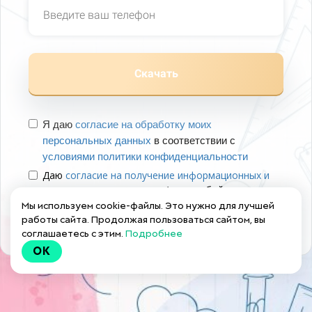
Скачать
Я даю
согла
сие на обработку моих
персональных данных
в соответствии с
условиями политики конфиденциально
сти
Даю
согласие на получение информационных и
маркетинговых рассылок
(вы в любой момент
можете отказаться от получения писем в личном
Мы используем cookie-файлы. Это нужно для лучшей
кабинете)
работы сайта. Продолжая пользоваться сайтом, вы
соглашаетесь с этим.
Подробнее
OK